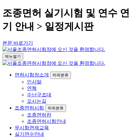
조종면허 실기시험 및 연수 연
기 안내 > 일정게시판
본문 바로가기
메뉴열기
면허시험장소개
하위분류
인사말
연혁
수난구조대
오시는길
조종면허시험
하위분류
조종면허란
조종면허시험안내
무시험면제교육
실기연수안내