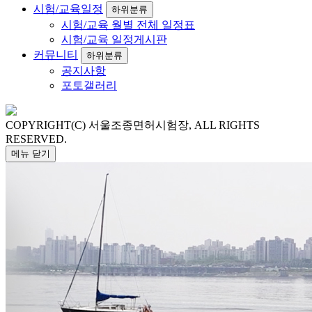
시험/교육일정
하위분류
시험/교육
월별 전체 일정표
시험/교육
일정게시판
커뮤니티
하위분류
공지사항
포토갤러리
COPYRIGHT(C) 서울조종면허시험장, ALL RIGHTS
RESERVED.
메뉴
닫기