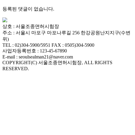
등록된 댓글이 없습니다.
서
울
상호 : 서울조종면허시험장
출
주소 : 서울시 마포구 마포나루길 256 한강공원난지지구(수변
장
위)
TEL : 02)304-5900/5951 FAX : 0505)304-5900
안
사업자등록번호 : 123-45-67890
마
E-mail : seoulsealman21@naver.com
파
COPYRIGHT(C) 서울조종면허시험장, ALL RIGHTS
주
RESERVED.
출
장
안
마
출
장
마
사
지
출
장