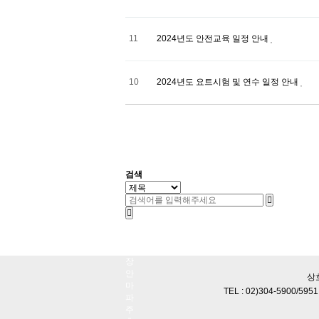
11
2024년도 안전교육 일정 안내
10
2024년도 요트시험 및 연수 일정 안내
처음
맨끝
검색
서
울
출
장
안
상
마
TEL : 02)304-5900/59
파
주