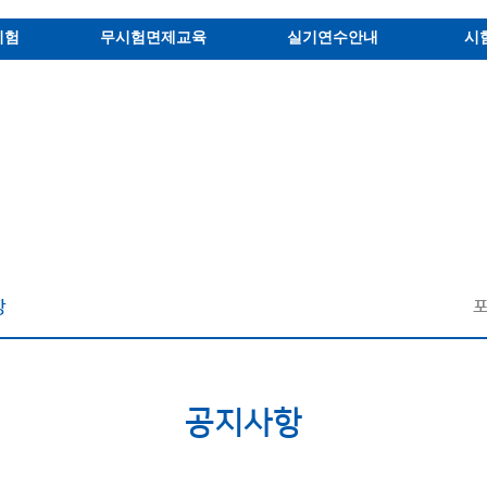
시험
무시험면제교육
실기연수안내
시
항
공지사항