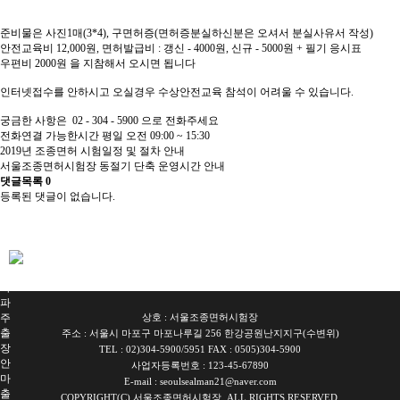
준비물은 사진1매(3*4), 구면허증(면허증분실하신분은 오셔서 분실사유서 작성)
안전교육비 12,000원, 면허발급비 : 갱신 - 4000원, 신규 - 5000원 + 필기 응시표
우편비 2000원 을 지참해서 오시면 됩니다
인터넷접수를 안하시고 오실경우 수상안전교육 참석이 어려울 수 있습니다.
궁금한 사항은 02 - 304 - 5900 으로 전화주세요
전화연결 가능한시간 평일 오전 09:00 ~ 15:30
2019년 조종면허 시험일정 및 절차 안내
서울조종면허시험장 동절기 단축 운영시간 안내
댓글목록
0
등록된 댓글이 없습니다.
서
울
출
장
안
마
파
주
상호 : 서울조종면허시험장
출
주소 : 서울시 마포구 마포나루길 256 한강공원난지지구(수변위)
장
TEL : 02)304-5900/5951 FAX : 0505)304-5900
안
사업자등록번호 : 123-45-67890
마
E-mail : seoulsealman21@naver.com
출
COPYRIGHT(C) 서울조종면허시험장, ALL RIGHTS RESERVED.