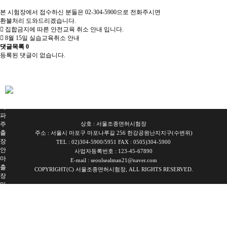
본 시험장에서 접수하신 분들은 02-304-5900으로 전화주시면
환불처리 도와드리겠습니다.
집합금지에 따른 안전교육 취소 안내 입니다.
8월 15일 실습교육취소 안내
댓글목록
0
등록된 댓글이 없습니다.
서
울
출
장
안
마
파
주
상호 : 서울조종면허시험장
출
주소 : 서울시 마포구 마포나루길 256 한강공원난지지구(수변위)
장
TEL : 02)304-5900/5951 FAX : 0505)304-5900
안
사업자등록번호 : 123-45-67890
마
E-mail : seoulsealman21@naver.com
출
COPYRIGHT(C) 서울조종면허시험장, ALL RIGHTS RESERVED.
장
마
사
지
출
장