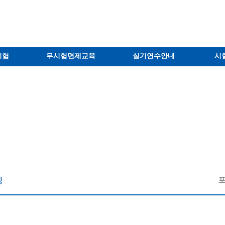
시험
무시험면제교육
실기연수안내
시
항