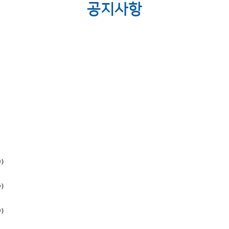
공지사항
수)
수)
수)