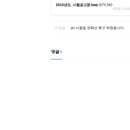
2010년도_시험공고문.hwp
(575.5K)
431회 다운로드 
이전글
pc 시험및 전화선 복구 하였읍니다.
댓글
0
서
울
출