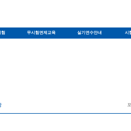
시험
무시험면제교육
실기연수안내
시
항