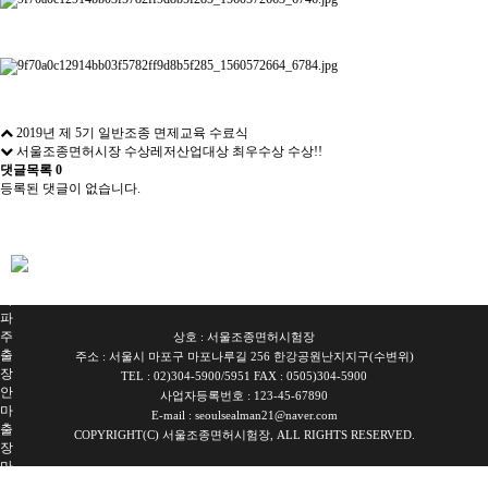
2019년 제 5기 일반조종 면제교육 수료식
서울조종면허시장 수상레저산업대상 최우수상 수상!!
댓글목록
0
등록된 댓글이 없습니다.
서
울
출
장
안
마
파
주
상호 : 서울조종면허시험장
출
주소 : 서울시 마포구 마포나루길 256 한강공원난지지구(수변위)
장
TEL : 02)304-5900/5951 FAX : 0505)304-5900
안
사업자등록번호 : 123-45-67890
마
E-mail : seoulsealman21@naver.com
출
COPYRIGHT(C) 서울조종면허시험장, ALL RIGHTS RESERVED.
장
마
사