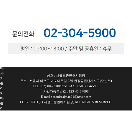
울
출
장
안
마
파
주
출
장
안
마
출
장
마
사
상호 : 서울조종면허시험장
지
주소 : 서울시 마포구 마포나루길 256 한강공원난지지구(수변위)
출
TEL : 02)304-5900/5951 FAX : 0505)304-5900
장
사업자등록번호 : 123-45-67890
안
E-mail : seoulsealman21@naver.com
마
COPYRIGHT(C) 서울조종면허시험장, ALL RIGHTS RESERVED.
출
장
안
마
블
로