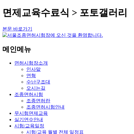
면제교육수료식 > 포토갤러리
본문 바로가기
메인메뉴
면허시험장소개
인사말
연혁
수난구조대
오시는길
조종면허시험
조종면허란
조종면허시험안내
무시험면제교육
실기연수안내
시험/교육일정
시험/교육
월별 전체 일정표