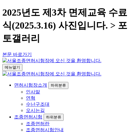
2025년도 제3차 면제교육 수료
식(2025.3.16) 사진입니다. > 포
토갤러리
본문 바로가기
메뉴열기
면허시험장소개
하위분류
인사말
연혁
수난구조대
오시는길
조종면허시험
하위분류
조종면허란
조종면허시험안내