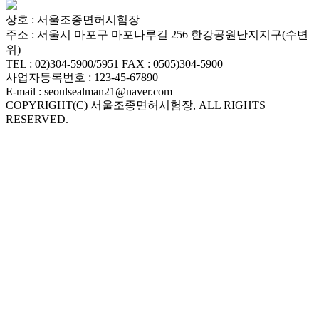
서
울
상호 : 서울조종면허시험장
출
주소 : 서울시 마포구 마포나루길 256 한강공원난지지구(수변
장
위)
TEL : 02)304-5900/5951 FAX : 0505)304-5900
안
사업자등록번호 : 123-45-67890
마
E-mail : seoulsealman21@naver.com
파
COPYRIGHT(C) 서울조종면허시험장, ALL RIGHTS
주
RESERVED.
출
장
안
마
출
장
마
사
지
출
장
안
마
출